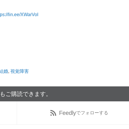
tps://lin.ee/XWarVoI
結婚
,
視覚障害
でもご購読できます。
Feedly
でフォローする