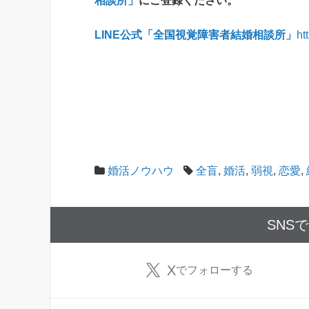
相談所」
にご登録ください。
LINE公式「全国視覚障害者結婚相談所」
ht
婚活ノウハウ
全盲
,
婚活
,
弱視
,
恋愛
,
SNS
X
でフォローする